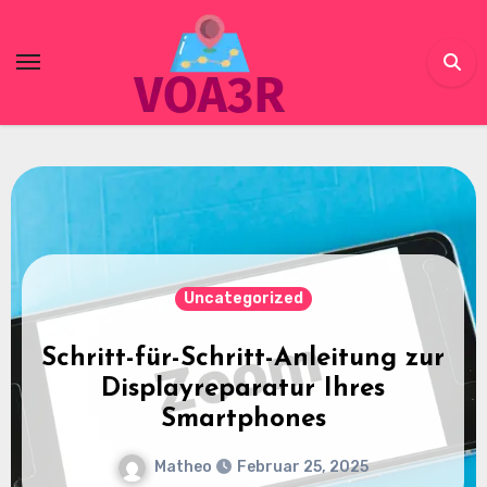
Skip
to
content
Uncategorized
Methoden zur effektiven
Software-Fehlerbehebung auf
Handys
Matheo
Februar 25, 2025