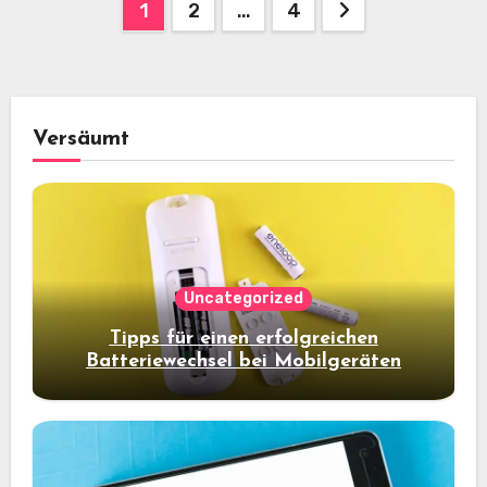
Seitennummerierung
1
2
…
4
der
Beiträge
Versäumt
Uncategorized
Tipps für einen erfolgreichen
Batteriewechsel bei Mobilgeräten