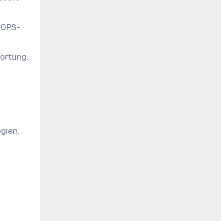
 GPS-
lortung.
gien,