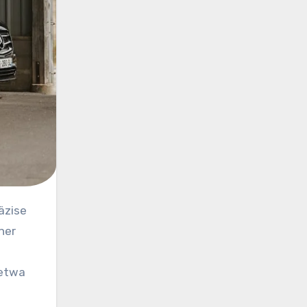
ner
 etwa