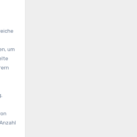
reiche
en, um
elte
rern
.
von
 Anzahl