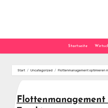
Skip
to
content
Startseite
Wirtsc
Start
Uncategorized
Flottenmanagement optimieren m
Flottenmanagement 