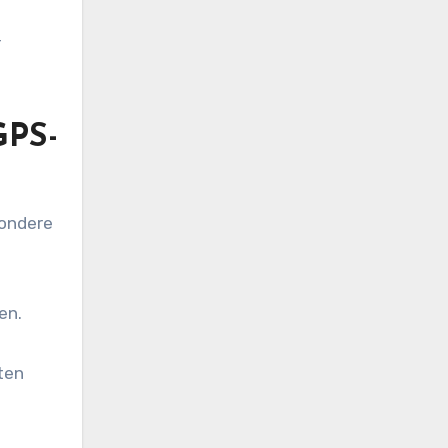
r
GPS-
sondere
en.
ten