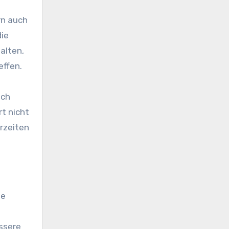
rn auch
die
alten,
effen.
uch
t nicht
erzeiten
ie
ssere