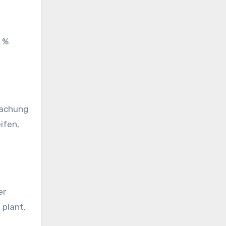
0 %
wachung
ifen,
er
 plant,